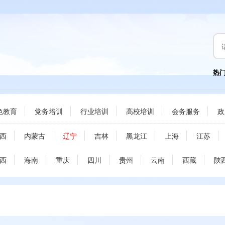
热
色教育
党务培训
行业培训
高校培训
会务服务
政
西
内蒙古
辽宁
吉林
黑龙江
上海
江苏
西
海南
重庆
四川
贵州
云南
西藏
陕