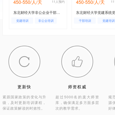
450-550/人/天
450-550/人/天
约
11人预约
1
东北财经大学非公企业干部培训
党建培训
非公企培训
干部培训
党建培训
党务培训


更新快
师资权威
紧跟国家政策的变化与升
超过5000名的庞大师资
规
级，及时更新培训课程，
库，确保满足多方面多层
源
保证政策解读的时效性。
次的教学需求。
好