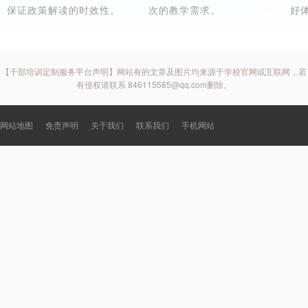
保证政策解读的时效性。
次的教学需求。
好
【干部培训定制服务平台声明】网站有的文章及图片均来源于学校官网或互联网，若
有侵权请联系 846115585@qq.com删除。
网站地图
免责声明
关于我们
联系我们
手机网站