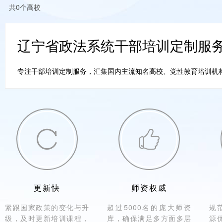
共0个高校
辽宁省政法系统干部培训定制服
专注干部培训定制服务，汇集国内主流知名高校、党性教育培训机构。


更新快
师资权威
紧跟国家政策的变化与升
超过5000名的庞大师资
规
级，及时更新培训课程，
库，确保满足多方面多层
源