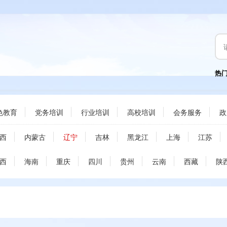
热
色教育
党务培训
行业培训
高校培训
会务服务
政
西
内蒙古
辽宁
吉林
黑龙江
上海
江苏
西
海南
重庆
四川
贵州
云南
西藏
陕