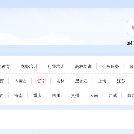
热
色教育
党务培训
行业培训
高校培训
会务服务
政
西
内蒙古
辽宁
吉林
黑龙江
上海
江苏
西
海南
重庆
四川
贵州
云南
西藏
陕